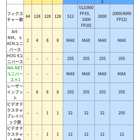
2
512(800
フィクス
FP19、
2000(4000
64
128
128
128
512
2000
チャー数
1000
FP21)
FP20)
Art-
Net、ｓ
2
4
8
8
MAX
MAX
MAX
MAX
ACNユニ
バース
HOG 4ユ
–
–
–
–
255
255
255
255
ニバース
MA-NET
ユニバー
–
–
–
–
MAX
MAX
MAX
MAX
ス＊1
レーザー
インプッ
–
8
8
8
255
255
255
255
ト
ビデオテ
クスチャ
–
–
1
1
32
32
32
255
プレイバ
ック数
ビデオテ
クスチャ
–
–
1
1
12
12
12
12
入力数