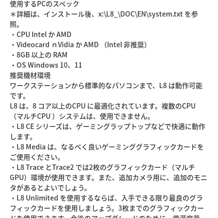
使用するPCのスペック
＊詳細は、インストール後、x:\L8_\DOC\EN\system.txt を参
照。
・CPU Intel か AMD
・Videocard ｎVidia か AMD （Intel 非推奨）
・8GB 以上の RAM
・OS Windows 10、11
推奨機材環境
ワークステーションから標準的なパソコンまで、L8 は動作可能
です。
L8 は、8 コア以上のCPU に最適化されています。複数のCPU
（マルチCPU ）システムは、使用できません。
・L8 CE シリーズは、ゲーミングラップトップなどで快適に動作
します。
・L8 Media は、なるべく良いゲーミンググラフィックカードを
ご使用ください。
・L8 Trace とTrace2 では2枚のグラフィックカード（マルチ
GPU）環境が使用できます。また、追加カメラ用に、追加のモニ
タがあるとよいでしょう。
・L8 Unlimited を使用するならば、入手できる限り最良のグラ
フィックカードを使用しましょう。3枚までのグラフィックカー
ドを使用できます。今後のアップグレードのために、電源容量、