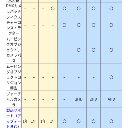
DMXカメ
–
–
–
〇
〇
〇
〇
〇
ラパッチ
フィクス
チャーコ
–
–
–
–
〇
〇
〇
〇
ンストラ
クター
ムービン
グオブジ
ェクト、
–
–
–
–
–
〇
〇
〇
カメラパ
ス
ムービン
グオブジ
ェクトコ
–
–
–
–
–
–
–
〇
リジョン
警告
ヴァーチ
ャルカメ
–
–
–
–
–
2HD
2HD
4HD
ラ
製品サポ
ート（ア
ップデー
1年
1年
1年
1年
〇
〇
〇
〇
ト含む）