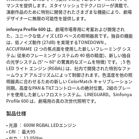
マンスを提供します。スタイリッシュでテクノロジーが満載で、
演劇作品のために特別に開発されたさまざまな機能により、劇場
デザイナーに無限の可能性を提供します。
infonya Profile 600 は、
劇場市場専用に考案および開発され
た、ユニークな低ノイズ LED ベースの照明器具です。独自の機能
は、低ノイズ動作 (27dB) を実現するTONEDOWN 。
ACCUFRAME (2 つの焦点面を使用した新しいフレーミング シス
テム: 従来のフレーミング システムの 40 倍の精度)、新しい独自
の光学システム (5° ～ 60° の驚異的なズームを特徴) です。 ; 5 色
LED ライト エンジン (RGBAL) は、社内で開発された特別なファ
ームウェア アルゴリズムによって制御されます。色温度を他の照
明器具に合わせるための新しい ColorMatch キャリブレーション
同期。高度なPAN & TILTコントロールの絶対位置。2組のブレー
ドを使用した新しいフロストシステム、LINEGUARD。Sinfonya
Profile 600 は、劇場用の真の次世代照明です。
製品仕様
• 光源 ： 600W RGBAL LEDエンジン
• CRI ： 最大95
• 出力 ： 12,050lm