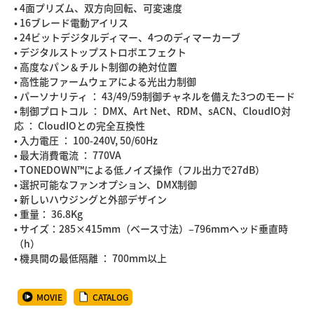
• 4面プリズム、双方向回転、可変速度
• 16ブレード電動アイリス
• 24ビットデジタルディマー、4つのディマーカーブ
• デジタルストップストロボエフェクト
• 高度なパン＆チルト制御の絶対位置
• 高性能ファームウェアによる光出力制御
• パーソナリティ ： 43/49/59制御チャネルを備えた3つのモード
• 制御プロトコル ： DMX、Art Net、RDM、sACN、CloudIO対
応 ： CloudIOとの完全互換性
• 入力電圧 ： 100-240V, 50/60Hz
• 最大消費電流 ： 770VA
• TONEDOWN™による低ノイズ操作（フル出力で27dB）
• 選択可能なファンオプション、DMX制御
• 新しいハウジングと外部デザイン
• 重量： 36.8Kg
• サイズ：285×415mm（ベース寸法）‒796mmヘッド垂直時
（h）
• 機具間の最低隔離 ： 700mm以上
MOVIE
CATALOG