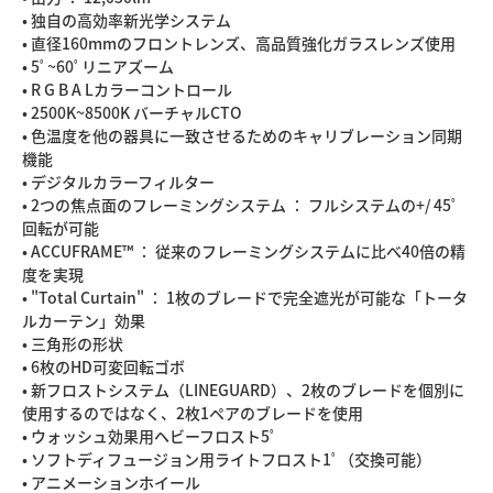
• 独自の高効率新光学システム
• 直径160mmのフロントレンズ、高品質強化ガラスレンズ使用
• 5ﾟ~60ﾟリニアズーム
• R G B A Lカラーコントロール
• 2500K~8500K バーチャルCTO
• 色温度を他の器具に一致させるためのキャリブレーション同期
機能
• デジタルカラーフィルター
• 2つの焦点面のフレーミングシステム ： フルシステムの+/ 45ﾟ
回転が可能
• ACCUFRAME™ ： 従来のフレーミングシステムに比べ40倍の精
度を実現
• "Total Curtain" ： 1枚のブレードで完全遮光が可能な「トータ
ルカーテン」効果
• 三角形の形状
• 6枚のHD可変回転ゴボ
• 新フロストシステム（LINEGUARD）、2枚のブレードを個別に
使用するのではなく、2枚1ペアのブレードを使用
• ウォッシュ効果用ヘビーフロスト5ﾟ
• ソフトディフュージョン用ライトフロスト1ﾟ（交換可能）
• アニメーションホイール